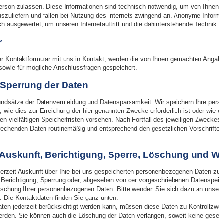
rson zulassen. Diese Informationen sind technisch notwendig, um von Ihnen 
szuliefern und fallen bei Nutzung des Internets zwingend an. Anonyme Inform
ch ausgewertet, um unseren Internetauftritt und die dahinterstehende Technik 
r
der Kontaktformular mit uns in Kontakt, werden die von Ihnen gemachten An
sowie für mögliche Anschlussfragen gespeichert.
Sperrung der Daten
rundsätze der Datenvermeidung und Datensparsamkeit. Wir speichern Ihre p
, wie dies zur Erreichung der hier genannten Zwecke erforderlich ist oder wie
 vielfältigen Speicherfristen vorsehen. Nach Fortfall des jeweiligen Zweckes
rechenden Daten routinemäßig und entsprechend den gesetzlichen Vorschrifte
 Auskunft, Berichtigung, Sperre, Löschung und 
derzeit Auskunft über Ihre bei uns gespeicherten personenbezogenen Daten z
 Berichtigung, Sperrung oder, abgesehen von der vorgeschriebenen Datenspe
schung Ihrer personenbezogenen Daten. Bitte wenden Sie sich dazu an unse
. Die Kontaktdaten finden Sie ganz unten.
ten jederzeit berücksichtigt werden kann, müssen diese Daten zu Kontrollzw
erden. Sie können auch die Löschung der Daten verlangen, soweit keine gese