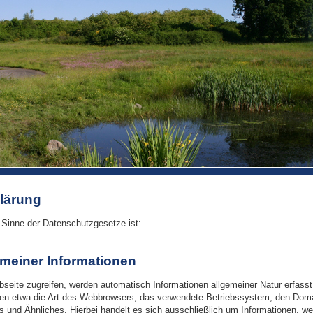
lärung
m Sinne der Datenschutzgesetze ist:
emeiner Informationen
eite zugreifen, werden automatisch Informationen allgemeiner Natur erfasst
alten etwa die Art des Webbrowsers, das verwendete Betriebssystem, den Do
rs und Ähnliches. Hierbei handelt es sich ausschließlich um Informationen, w