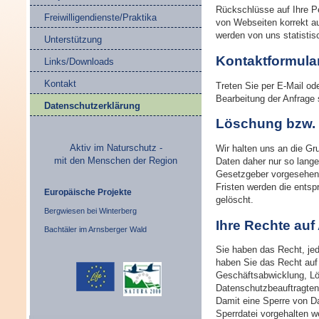
Rückschlüsse auf Ihre Pe
Freiwilligendienste/Praktika
von Webseiten korrekt au
werden von uns statistis
Unterstützung
Kontaktformula
Links/Downloads
Kontakt
Treten Sie per E-Mail o
Bearbeitung der Anfrage 
Datenschutzerklärung
Löschung bzw. 
Aktiv im Naturschutz -
Wir halten uns an die G
mit den Menschen der Region
Daten daher nur so lange
Gesetzgeber vorgesehenen
Fristen werden die entsp
Europäische Projekte
gelöscht.
Bergwiesen bei Winterberg
Ihre Rechte auf
Bachtäler im Arnsberger Wald
Sie haben das Recht, je
haben Sie das Recht auf
Geschäftsabwicklung, Lö
Datenschutzbeauftragten
Damit eine Sperre von Da
Sperrdatei vorgehalten w