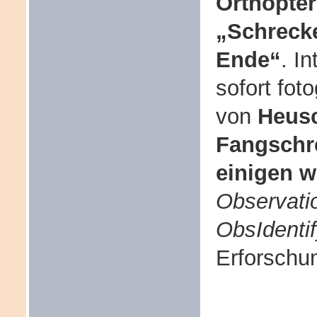
Orthopter
„Schreck
Ende“
. I
sofort fo
von
Heus
Fangschr
einigen w
Observati
ObsIdenti
Erforschun