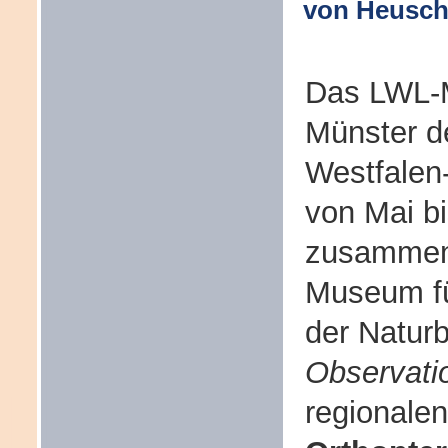
von Heusch
Das LWL-M
Münster d
Westfalen-
von Mai b
zusammen 
Museum fü
der Natur
Observati
regionalen