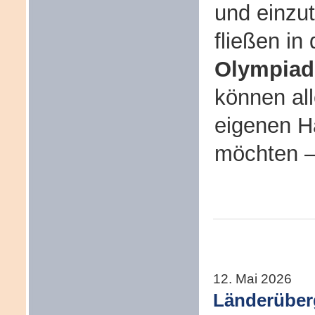
und einzu
fließen in
Olympiad
können all
eigenen H
möchten –
12. Mai 2026
Länderüber