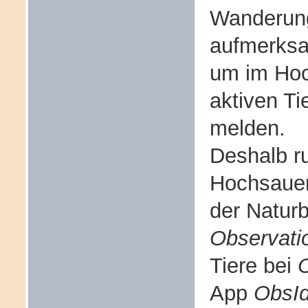
Wanderung
aufmerksam
um im Hoc
aktiven T
melden.
Deshalb ru
Hochsauer
der Natur
Observati
Tiere bei
O
App
ObsId