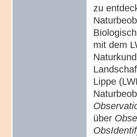
zu entdec
Naturbeob
Biologisc
mit dem 
Naturkund
Landschaf
Lippe (LW
Naturbeob
Observati
über
Obse
ObsIdenti