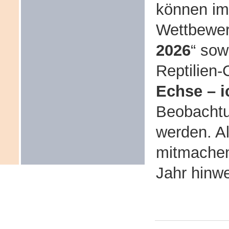
können i
Wettbewer
2026
“ sow
Reptilien-
Echse – i
Beobacht
werden. Al
mitmachen
Jahr hinwe