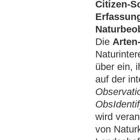
Citizen-S
Erfassun
Naturbeo
Die
Arten
Naturinter
über ein,
auf der in
Observati
ObsIdenti
wird vera
von Natur