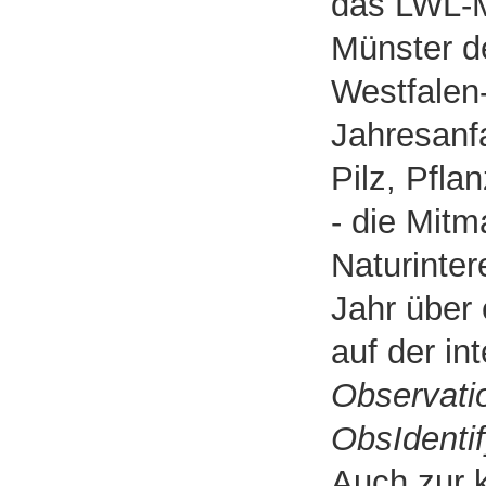
das LWL-M
Münster d
Westfalen
Jahresanf
Pilz, Pfla
- die Mitm
Naturinter
Jahr über
auf der in
Observati
ObsIdenti
Auch zur k