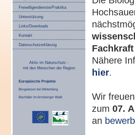
Die Biolog
Freiwilligendienste/Praktika
Hochsauer
Unterstützung
nächstmög
Links/Downloads
wissensch
Kontakt
Datenschutzerklärung
Fachkraft
Nähere Inf
Aktiv im Naturschutz -
mit den Menschen der Region
hier
.
Europäische Projekte
Bergwiesen bei Winterberg
Wir freue
Bachtäler im Arnsberger Wald
zum
07. 
an
bewerb