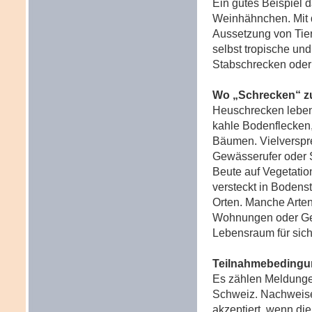
Ein gutes Beispiel 
Weinhähnchen. Mit 
Aussetzung von Tier
selbst tropische und
Stabschrecken oder
W
o „Schrecken“ zu
Heuschrecken leben
kahle Bodenflecken,
Bäumen. Vielverspr
Gewässerufer oder S
Beute auf Vegetatio
versteckt in Bodens
Orten. Manche Arte
Wohnungen oder Ge
Lebensraum für sich
Teilnahmebeding
Es zählen Meldunge
Schweiz. Nachweis
akzeptiert, wenn die