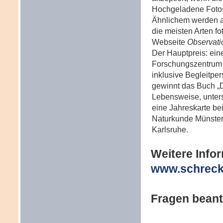
Hochgeladene Fotos
Ähnlichem werden au
die meisten Arten fo
Webseite
Observati
Der Hauptpreis: ein
Forschungszentrum 
inklusive Begleitpe
gewinnt das Buch „
Lebensweise, untersch
eine Jahreskarte b
Naturkunde Münster
Karlsruhe.
Weitere Info
www.schrecke
Fragen beant