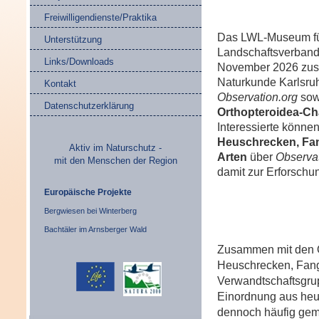
Freiwilligendienste/Praktika
Das LWL-Museum für
Unterstützung
Landschaftsverbande
Links/Downloads
November 2026 zus
Naturkunde Karlsru
Kontakt
Observation.org
sowi
Datenschutzerklärung
Orthopteroidea-Ch
Interessierte könne
Heuschrecken, Fan
Aktiv im Naturschutz -
Arten
über
Observat
mit den Menschen der Region
damit zur Erforschun
Europäische Projekte
Bergwiesen bei Winterberg
Bachtäler im Arnsberger Wald
Zusammen mit den 
Heuschrecken, Fang
Verwandtschaftsgru
Einordnung aus heut
dennoch häufig geme